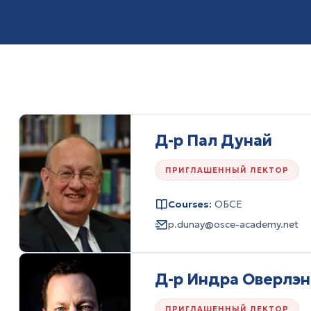
Д-р Пал Дунай
ПРИГЛАШЕННЫЙ ЛЕКТОР
Courses:
ОБСЕ
p.dunay@osce-academy.net
Д-р Индра Оверлэ
ПРИГЛАШЕННЫЙ ЛЕКТОР