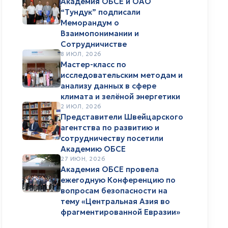
Академия ОБСЕ и ОАО
“Тундук” подписали
Меморандум о
Взаимопонимании и
Сотрудничистве
8 ИЮЛ, 2026
Мастер-класс по
исследовательским методам и
анализу данных в сфере
климата и зелёной энергетики
2 ИЮЛ, 2026
Представители Швейцарского
агентства по развитию и
сотрудничеству посетили
Академию ОБСЕ
27 ИЮН, 2026
Академия ОБСЕ провела
ежегодную Конференцию по
вопросам безопасности на
тему «Центральная Азия во
фрагментированной Евразии»