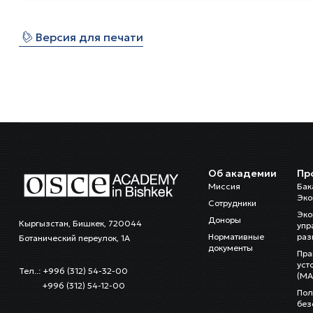
⎙
Версия для печати
Об академии
Пр
Миссия
Бак
Эко
Сотрудники
Эко
Доноры
Кыргызстан, Бишкек, 720044
упр
Нормативные
раз
Ботанический переулок, 1А
документы
Пра
уст
Тел..: +996 (312) 54-32-00
(MA
+996 (312) 54-12-00
Пол
без