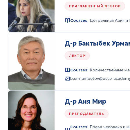
ПРИГЛАШЕННЫЙ ЛЕКТОР
Courses:
Цетральная Азия и 
Д-р Бактыбек Урма
ЛЕКТОР
Courses:
Количественные ме
b.urmambetov@osce-academy
Д-р Аня Мир
ПРЕПОДАВАТЕЛЬ
Courses:
Права человека и 