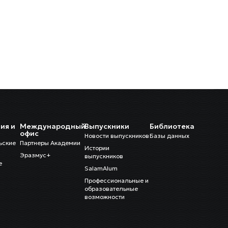
ия и
Международный
Выпускники
Библиотека
и
офис
Новости выпускников
Базы данных
ьские
Партнеры Академии
Истории
Эразмус+
выпускников
е
SalamAlum
Профессиональные и
образовательные
возможности