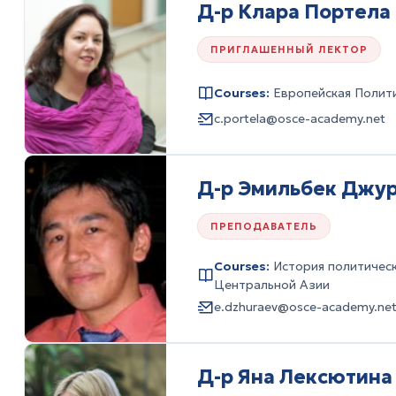
Д-р Клара Портела
ПРИГЛАШЕННЫЙ ЛЕКТОР
Courses:
Европейская Полит
c.portela@osce-academy.net
Д-р Эмильбек Джу
ПРЕПОДАВАТЕЛЬ
Courses:
История политическ
Центральной Азии
e.dzhuraev@osce-academy.ne
Д-р Яна Лексютина