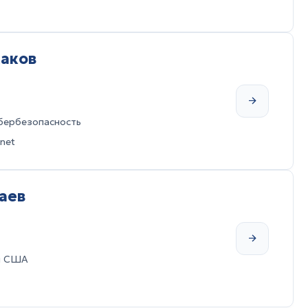
хаков
бербезопасность
net
аев
и США