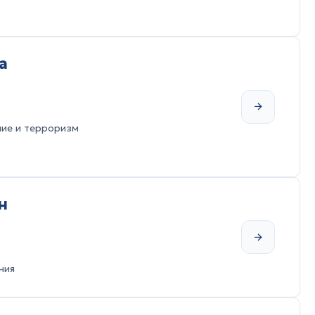
а
лие и терроризм
н
ния