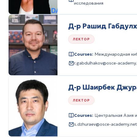
исследования
Д-р Рашид Габдул
ЛЕКТОР
Courses:
Международная ки
r.gabdulhakov@osce-academy.
Д-р Шаирбек Джур
ЛЕКТОР
Courses:
Центральная Азия 
s.dzhuraev@osce-academy.net