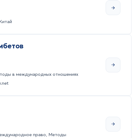
Китай
мбетов
тоды в международных отношениях
.net
международное право, Методы