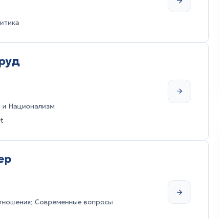
итика
сруд
о и Национализм
t
ер
ношения; Современные вопросы