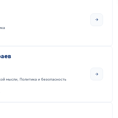
ика
раев
ой мысли, Политика и безопасность
t