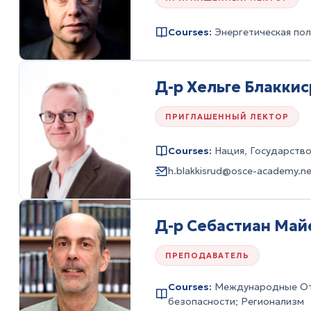
Courses:
Энергетическая пол
Д-р Хельге Блакки
ПРИГЛАШЕННЫЙ ЛЕКТОР
Courses:
Нация, Государств
h.blakkisrud@osce-academy.ne
Д-р Себастиан Май
ПРЕПОДАВАТЕЛЬ
Courses:
Международные От
безопасности; Регионализм