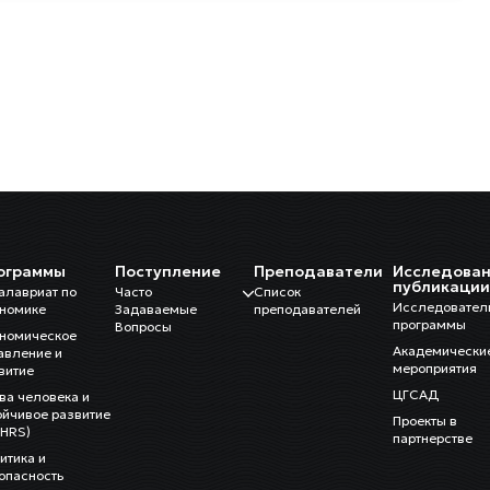
ограммы
Поступление
Преподаватели
Исследован
публикаци
алавриат по
Часто
Список
Исследовател
номике
Задаваемые
преподавателей
программы
Вопросы
номическое
Академически
авление и
мероприятия
витие
ЦГСАД
ва человека и
ойчивое развитие
Проекты в
HRS)
партнерстве
итика и
опасность