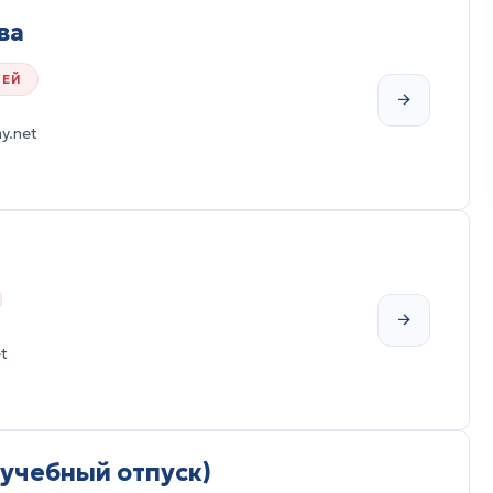
ва
ТЕЙ
y.net
t
(учебный отпуск)