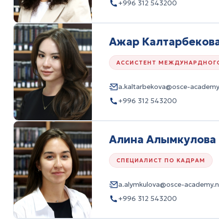
+996 312 543200
Ажар Калтарбеков
АССИСТЕНТ МЕЖДУНАРДНОГ
a.kaltarbekova@osce-academy
+996 312 543200
Алина Алымкулова
СПЕЦИАЛИСТ ПО КАДРАМ
a.alymkulova@osce-academy.n
+996 312 543200