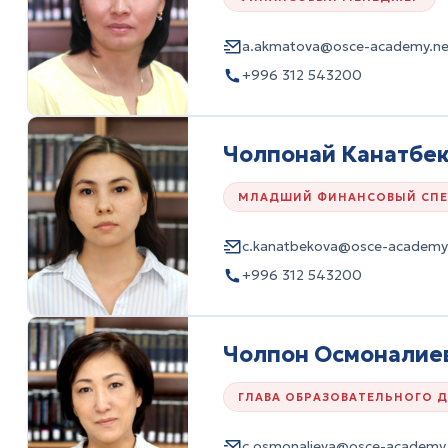
a.akmatova@osce-academy.ne
+996 312 543200
Чолпонай Канатбе
МЛАДШИЙ ФИНАНСОВЫЙ СП
c.kanatbekova@osce-academy
+996 312 543200
Чолпон Осмоналие
ГЛАВА ОБРАЗОВАТЕЛЬНОГО 
c.osmonalieva@osce-academy