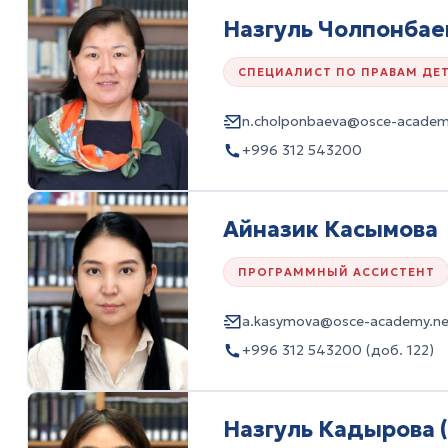
Назгуль Чолпонбае
СПЕЦИАЛИСТ ПО ПРАВАМ ДЕ
n.cholponbaeva@osce-academ
+996 312 543200
Айназик Касымова
ПРОГРАММНЫЙ АССИСТЕНТ
a.kasymova@osce-academy.ne
+996 312 543200 (доб. 122)
Назгуль Кадырова 