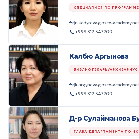
СПЕЦИАЛИСТ ПО ПРОГРАММЕ
n.kadyrova@osce-academy.ne
+996 312 543200
Калбю Аргынова
БИБЛИОТЕКАРЬ/АРХИВАРИУС
k.argynova@osce-academy.ne
+996 312 543200
Д-р Сулайманова Б
ГЛАВА ДЕПАРТАМЕНТА ПО И