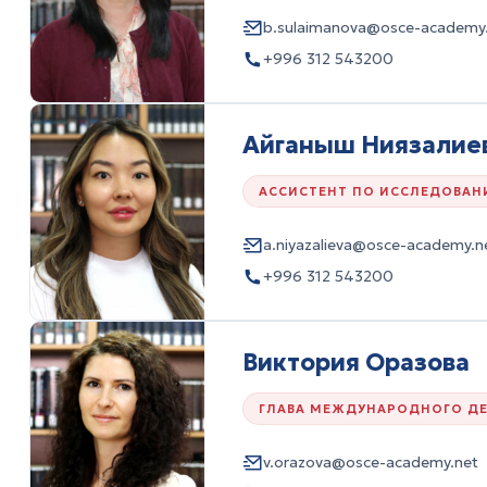
b.sulaimanova@osce-academy
+996 312 543200
Айганыш Ниязалие
АССИСТЕНТ ПО ИССЛЕДОВАН
a.niyazalieva@osce-academy.n
+996 312 543200
Виктория Оразова
ГЛАВА МЕЖДУНАРОДНОГО Д
v.orazova@osce-academy.net