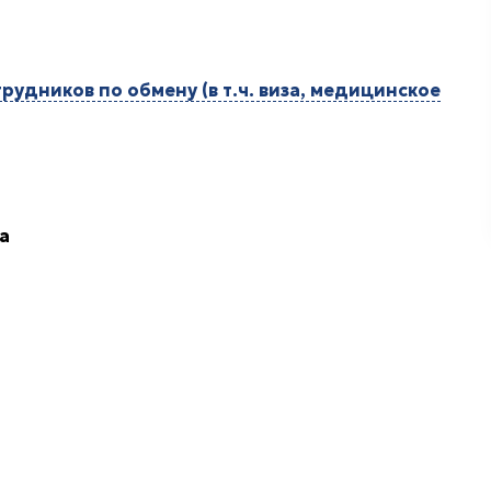
удников по обмену (в т.ч. виза, медицинское
а