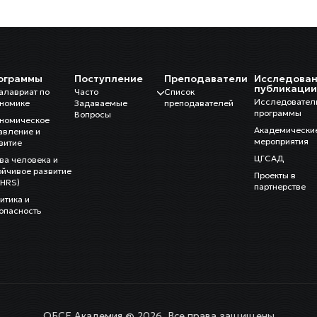
ограммы
Поступление
Преподаватели
Исследован
публикаци
алавриат по
Часто
Список
Исследовател
номике
Задаваемые
преподавателей
программы
Вопросы
номическое
Академически
авление и
мероприятия
витие
ЦГСАД
ва человека и
ойчивое развитие
Проекты в
HRS)
партнерстве
итика и
опасность
ОБСЕ Академия @ 2026. Все права защищены