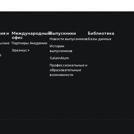
ия и
Международный
Выпускники
Библиотека
и
офис
Новости выпускников
Базы данных
ьские
Партнеры Академии
Истории
Эразмус+
выпускников
е
SalamAlum
Профессиональные и
образовательные
возможности