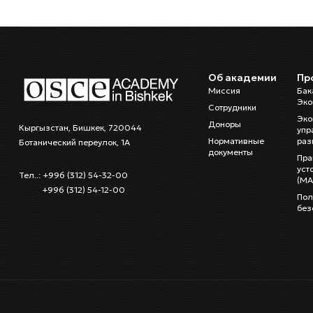
Об академии
Пр
Миссия
Бак
Эко
Сотрудники
Эко
Доноры
Кыргызстан, Бишкек, 720044
упр
Нормативные
раз
Ботанический переулок, 1А
документы
Пра
уст
Тел..: +996 (312) 54-32-00
(MA
+996 (312) 54-12-00
Пол
без