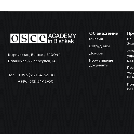
Об академии
Пр
Миссия
Бак
Эко
Сотрудники
Эко
Доноры
Кыргызстан, Бишкек, 720044
упр
Нормативные
раз
Ботанический переулок, 1А
документы
Пра
уст
Тел..: +996 (312) 54-32-00
(MA
+996 (312) 54-12-00
Пол
без