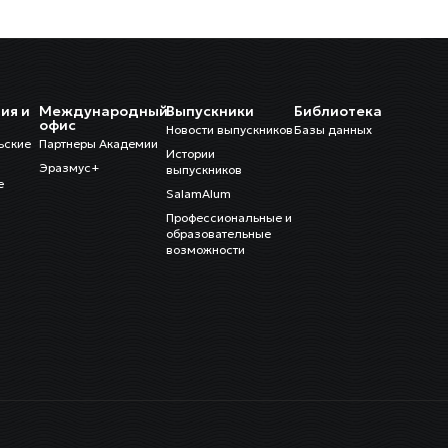
ия и
Международный
Выпускники
Библиотека
и
офис
Новости выпускников
Базы данных
ьские
Партнеры Академии
Истории
Эразмус+
выпускников
е
SalamAlum
Профессиональные и
образовательные
возможности