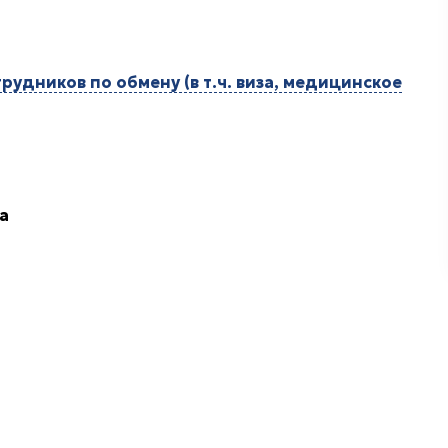
удников по обмену (в т.ч. виза, медицинское
а