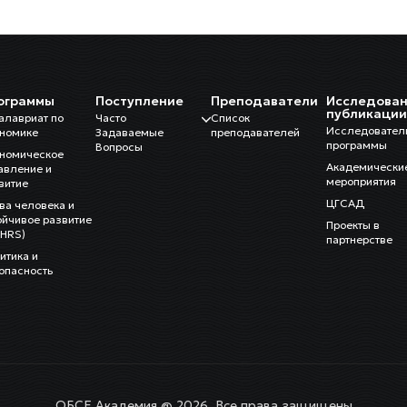
ограммы
Поступление
Преподаватели
Исследован
публикаци
алавриат по
Часто
Список
Исследовател
номике
Задаваемые
преподавателей
программы
Вопросы
номическое
Академически
авление и
мероприятия
витие
ЦГСАД
ва человека и
ойчивое развитие
Проекты в
HRS)
партнерстве
итика и
опасность
ОБСЕ Академия @ 2026. Все права защищены