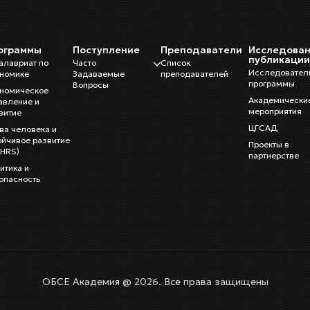
ограммы
Поступление
Преподаватели
Исследован
публикаци
алавриат по
Часто
Список
Исследовател
номике
Задаваемые
преподавателей
программы
Вопросы
номическое
Академически
авление и
мероприятия
витие
ЦГСАД
ва человека и
ойчивое развитие
Проекты в
HRS)
партнерстве
итика и
опасность
ОБСЕ Академия @ 2026. Все права защищены