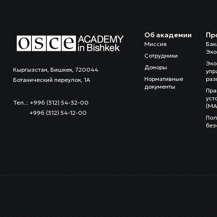
Об академии
Пр
Миссия
Бак
Эко
Сотрудники
Эко
Доноры
Кыргызстан, Бишкек, 720044
упр
Нормативные
раз
Ботанический переулок, 1А
документы
Пра
уст
Тел..: +996 (312) 54-32-00
(MA
+996 (312) 54-12-00
Пол
без