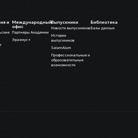
ия и
Международный
Выпускники
Библиотека
и
офис
Новости выпускников
Базы данных
ьские
Партнеры Академии
Истории
Эразмус+
выпускников
е
SalamAlum
Профессиональные и
образовательные
возможности