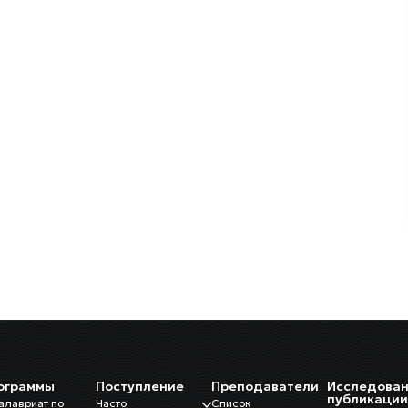
ограммы
Поступление
Преподаватели
Исследован
публикаци
алавриат по
Часто
Список