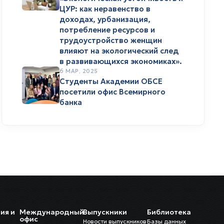
ЦУР: как неравенство в
доходах, урбанизация,
потребление ресурсов и
трудоустройство женщин
влияют на экологический след
в развивающихся экономиках».
6 МАР, 2025
Студенты Академии ОБСЕ
посетили офис Всемирного
банка
ия и
Международный
Выпускники
Библиотека
и
офис
Новости выпускников
Базы данных