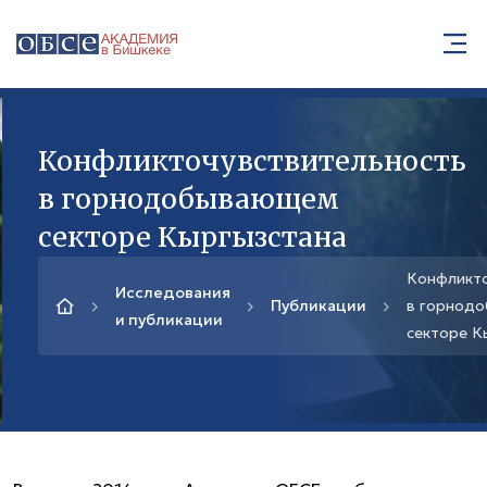
Конфликточувствительность
в горнодобывающем
секторе Кыргызстана
Конфликто
Исследования
Публикации
в горнод
и публикации
секторе К