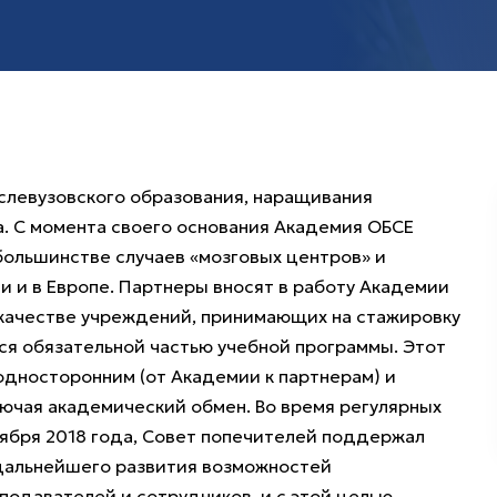
слевузовского образования, наращивания
а. С момента своего основания Академия ОБСЕ
большинстве случаев «мозговых центров» и
и и в Европе. Партнеры вносят в работу Академии
 качестве учреждений, принимающих на стажировку
ся обязательной частью учебной программы. Этот
односторонним (от Академии к партнерам) и
лючая академический обмен. Во время регулярных
октября 2018 года, Совет попечителей поддержал
дальнейшего развития возможностей
подавателей и сотрудников, и с этой целью