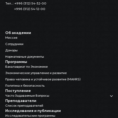
Азамат Сатаров
Тел..: +996 (312) 54-32-00
Ассистент по закупкам
+996 (312) 54-12-00
Сейилхан Карабева
Технический персонал
Об академии
Миссия
Илия Рысалиева
Технический персонал
Сотрудники
Доноры
Нормативные документы
Индира Чыныбаева
Программы
Технический персонал
Бакалавриат по Экономике
Экономическое управление и развитие
Назгуль Чолпонбаева
Права человека и устойчивое развитие (MAHRS)
Специалист по правам детей
Политика и безопасность
Поступление
Часто Задаваемые Вопросы
Преподаватели
Список преподавателей
Исследования и публикации
Исследовательские программы