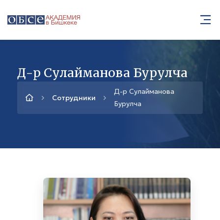
Д-р Сулайманова Бурулча
Д-р Сулайманова
Сотрудники
Бурулча