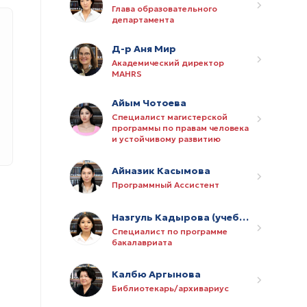
Глава образовательного
департамента
Д-р Аня Мир
Академический директор
MAHRS
Айым Чотоева
Специалист магистерской
программы по правам человека
и устойчивому развитию
Айназик Касымова
Программный Ассистент
Назгуль Кадырова (учебный отпуск)
Специалист по программе
бакалавриата
Калбю Аргынова
Библиотекарь/архивариус