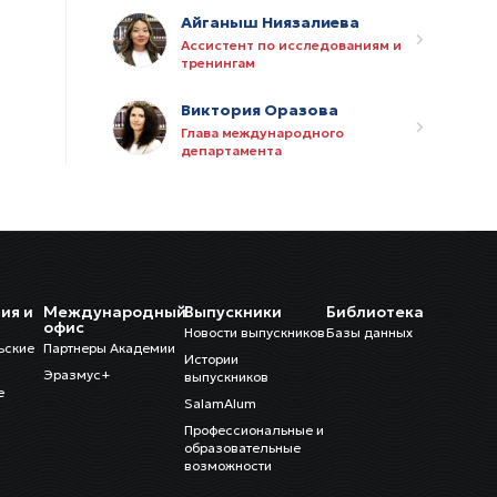
Айганыш Ниязалиева
Ассистент по исследованиям и
тренингам
Виктория Оразова
Глава международного
департамента
Ажар Калтарбекова
Ассистент междунардного
департамента
Алина Алымкулова
ия и
Международный
Выпускники
Библиотека
Специалист по кадрам
и
офис
Новости выпускников
Базы данных
ьские
Партнеры Академии
Истории
Рысбек Курманов
Эразмус+
выпускников
е
Специалист по ИТ
SalamAlum
Профессиональные и
образовательные
Азамат Сатаров
возможности
Ассистент по закупкам