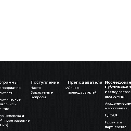
ограммы
Поступление
Преподаватели
Исследован
публикаци
алавриат по
Часто
Список
Исследовател
номике
Задаваемые
преподавателей
программы
Вопросы
номическое
Академически
авление и
мероприятия
витие
ЦГСАД
ва человека и
ойчивое развитие
Проекты в
HRS)
партнерстве