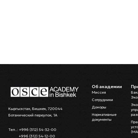
Об академии
Пр
Миссия
Бак
Эко
Сотрудники
Эко
Доноры
Кыргызстан, Бишкек, 720044
упр
Нормативные
раз
Ботанический переулок, 1А
документы
Пра
уст
Тел..: +996 (312) 54-32-00
(MA
+996 (312) 54-12-00