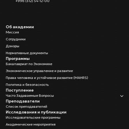
+996 (312) 54-12-00
Сейилхан Карабева
Технический персонал
Об академии
Миссия
Илия Рысалиева
Технический персонал
Сотрудники
Доноры
Нормативные документы
Назгуль Чолпонбаева
Программы
Специалист по правам детей
Бакалавриат по Экономике
Экономическое управление и развитие
Д-р Сулайманова Бурулча
Права человека и устойчивое развитие (MAHRS)
Глава департамента по исследованиям и
тренингам
Политика и безопасность
Поступление
Часто Задаваемые Вопросы
Преподаватели
Список преподавателей
Исследования и публикации
Исследовательские программы
Академические мероприятия