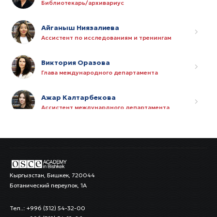
Библиотекарь/архивариус
Айганыш Ниязалиева
Ассистент по исследованиям и тренингам
Виктория Оразова
Глава международного департамента
Ажар Калтарбекова
Ассистент междунардного департамента
Алина Алымкулова
Специалист по кадрам
Рысбек Курманов
Кыргызстан, Бишкек, 720044
Специалист по ИТ
Ботанический переулок, 1А
Азамат Сатаров
Тел..: +996 (312) 54-32-00
Ассистент по закупкам