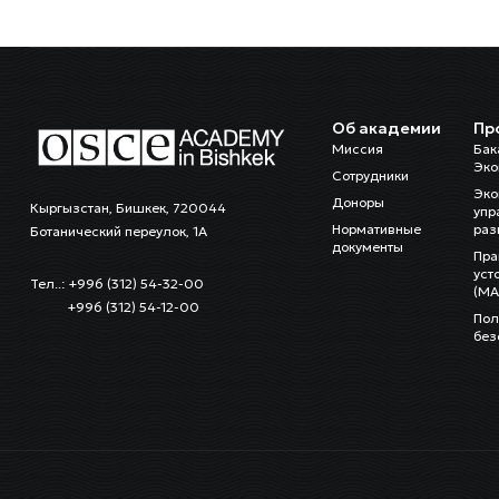
Об академии
Пр
Миссия
Бак
Эко
Сотрудники
Эко
Доноры
Кыргызстан, Бишкек, 720044
упр
Нормативные
раз
Ботанический переулок, 1А
документы
Пра
уст
Тел..: +996 (312) 54-32-00
(MA
+996 (312) 54-12-00
Пол
без