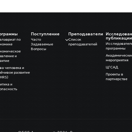
ограммы
Поступление
Преподаватели
Исследован
публикаци
алавриат по
Часто
Список
Исследовател
номике
Задаваемые
преподавателей
программы
Вопросы
номическое
Академически
авление и
мероприятия
витие
ЦГСАД
ва человека и
ойчивое развитие
Проекты в
HRS)
партнерстве
итика и
опасность