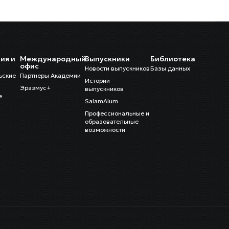
ия и
Международный
Выпускники
Библиотека
и
офис
Новости выпускников
Базы данных
ьские
Партнеры Академии
Истории
Эразмус+
выпускников
е
SalamAlum
Профессиональные и
образовательные
возможности