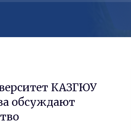
иверситет КАЗГЮУ
ва обсуждают
ство