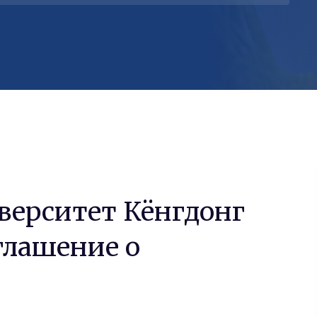
верситет Кёнгдонг
глашение о