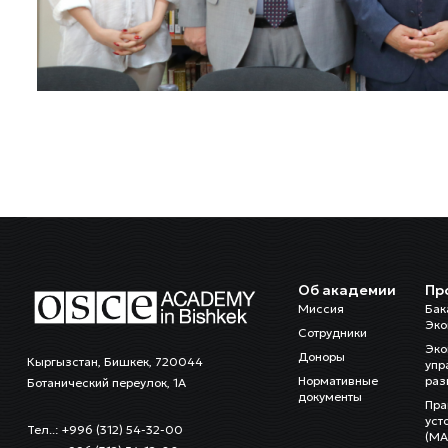
Об академии
Пр
Миссия
Бак
Эко
Сотрудники
Эко
Доноры
Кыргызстан, Бишкек, 720044
упр
Нормативные
раз
Ботанический переулок, 1А
документы
Пра
уст
Тел..: +996 (312) 54-32-00
(MA