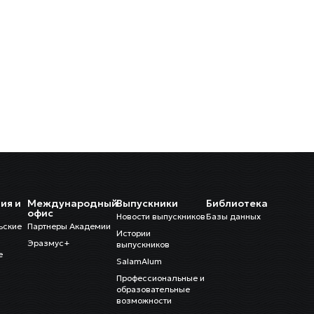
ия и
Международный
Выпускники
Библиотека
и
офис
Новости выпускников
Базы данных
ьские
Партнеры Академии
Истории
Эразмус+
выпускников
е
SalamAlum
Профессиональные и
образовательные
возможности