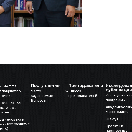
ограммы
Поступление
Преподаватели
Исследован
публикаци
алавриат по
Часто
Список
Исследовател
номике
Задаваемые
преподавателей
программы
Вопросы
номическое
Академически
авление и
мероприятия
витие
ЦГСАД
ва человека и
ойчивое развитие
Проекты в
HRS)
партнерстве