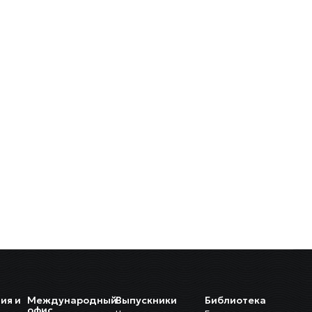
ия и
Международный
Выпускники
Библиотека
и
офис