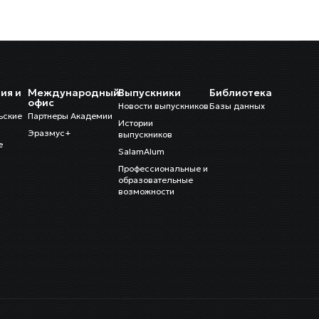
ия и
Международный
Выпускники
Библиотека
и
офис
Новости выпускников
Базы данных
ьские
Партнеры Академии
Истории
Эразмус+
выпускников
е
SalamAlum
Профессиональные и
образовательные
возможности