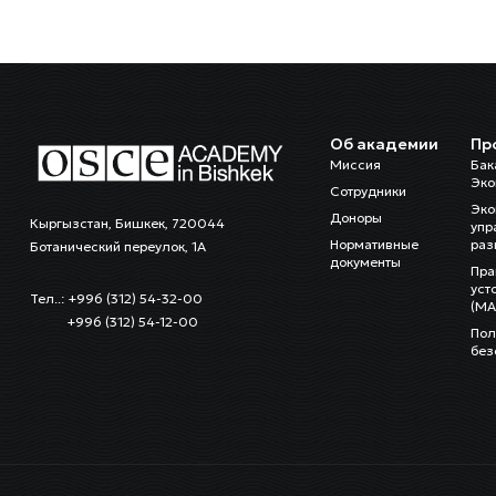
Об академии
Пр
Миссия
Бак
Эко
Сотрудники
Эко
Доноры
Кыргызстан, Бишкек, 720044
упр
Нормативные
раз
Ботанический переулок, 1А
документы
Пра
уст
Тел..: +996 (312) 54-32-00
(MA
+996 (312) 54-12-00
Пол
без