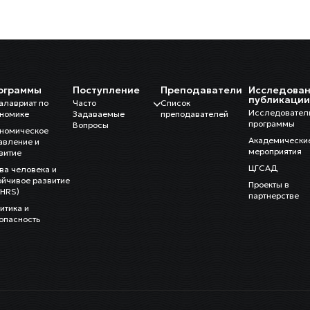
ограммы
Поступление
Преподаватели
Исследован
публикаци
алавриат по
Часто
Список
Исследовател
номике
Задаваемые
преподавателей
программы
Вопросы
номическое
Академически
авление и
мероприятия
витие
ЦГСАД
ва человека и
ойчивое развитие
Проекты в
HRS)
партнерстве
итика и
опасность