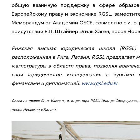
общую взаимную поддержку в сфере образова
Европейскому праву и экономике RGSL, заместит
Меморандум от Академии ОБСЕ, совместно с и. о.
присутствии Е.П. Штайнер Эгиль Хаген, посол Норв
Рижская высшая юридическая школа (RGSL) 
расположенная в Риге, Латвия. RGSL предлагает
магистратуры в области права, позволяя вовле
свои юридические исследования с курсами 
финансами и дипломатией.
www.rgsl.edu.lv
Слева на право:
Янис Икстенс,
и. о. ректора
RGSL,
Индира Сатаркулова,
посол Норвегии в Латвии