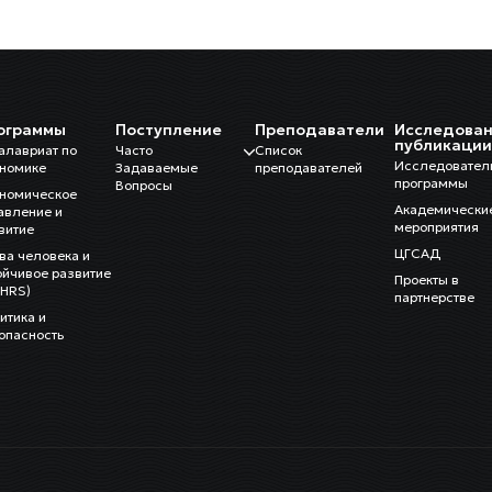
ограммы
Поступление
Преподаватели
Исследован
публикаци
алавриат по
Часто
Список
Исследовател
номике
Задаваемые
преподавателей
программы
Вопросы
номическое
Академически
авление и
мероприятия
витие
ЦГСАД
ва человека и
ойчивое развитие
Проекты в
HRS)
партнерстве
итика и
опасность