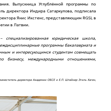
ния. Выпускница Углублённой программы по
ель директора Индира Сатаркулова, подписала
 ректора Янис Икстенс, представляющим RGSL в
егии в Латвии.
– специализированная юридическая школа,
 междисциплинарные программы бакалавриата и
ченным и интересующимся студентам совмещать
по бизнесу, международными отношениями,
заместитель директора
Академии ОБСЕ и
Е.П. Штайнер Эгиль Хаген,