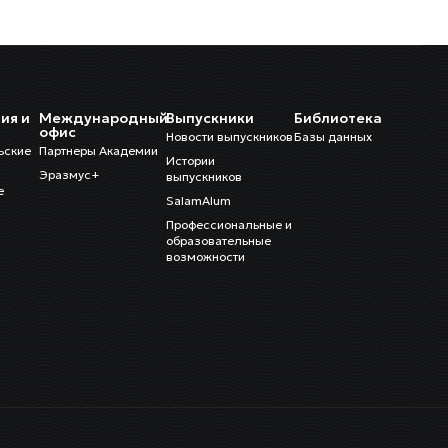
ия и
Международный
Выпускники
Библиотека
и
офис
Новости выпускников
Базы данных
ьские
Партнеры Академии
Истории
Эразмус+
выпускников
е
SalamAlum
Профессиональные и
образовательные
возможности