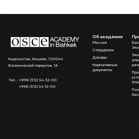
Об академии
Пр
Миссия
Бак
Эко
Сотрудники
Эко
Доноры
Кыргызстан, Бишкек, 720044
упр
Нормативные
раз
Ботанический переулок, 1А
документы
Пра
уст
Тел..: +996 (312) 54-32-00
(MA
+996 (312) 54-12-00
Пол
без