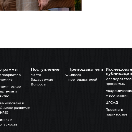
ограммы
Поступление
Преподаватели
Исследован
публикаци
алавриат по
Часто
Список
Исследовател
номике
Задаваемые
преподавателей
программы
Вопросы
номическое
Академически
авление и
мероприятия
витие
ЦГСАД
ва человека и
ойчивое развитие
Проекты в
HRS)
партнерстве
итика и
опасность