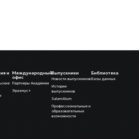
ия и
Международный
Выпускники
Библиотека
и
офис
Новости выпускников
Базы данных
ьские
Партнеры Академии
Истории
Эразмус+
выпускников
е
SalamAlum
Профессиональные и
образовательные
возможности