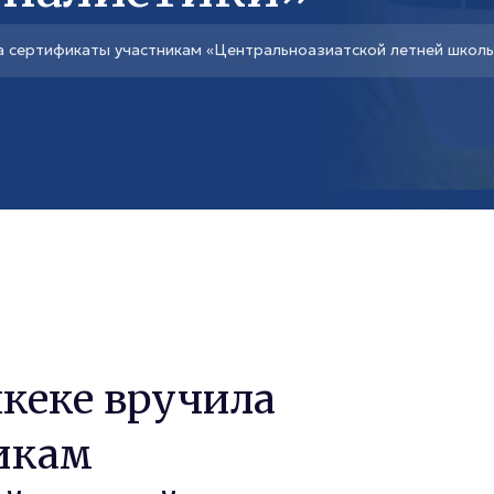
а сертификаты участникам «Центральноазиатской летней школ
кеке вручила
икам