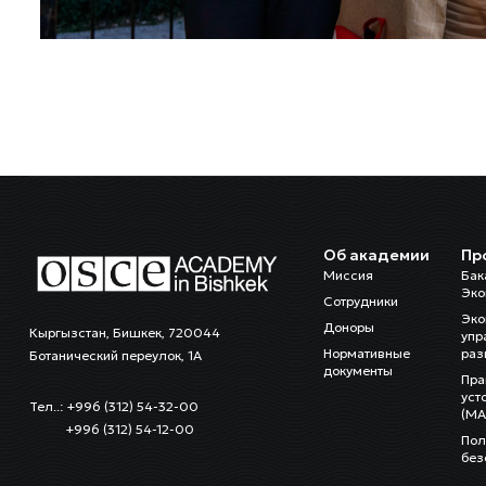
Об академии
Пр
Миссия
Бак
Эко
Сотрудники
Эко
Доноры
Кыргызстан, Бишкек, 720044
упр
Нормативные
раз
Ботанический переулок, 1А
документы
Пра
уст
Тел..: +996 (312) 54-32-00
(MA
+996 (312) 54-12-00
Пол
без