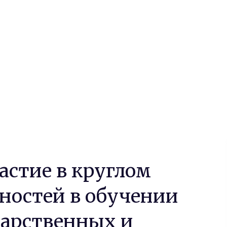
блики»
толе «Оценка потребностей в обучении представителей госуда
астие в круглом
бностей в обучении
дарственных и