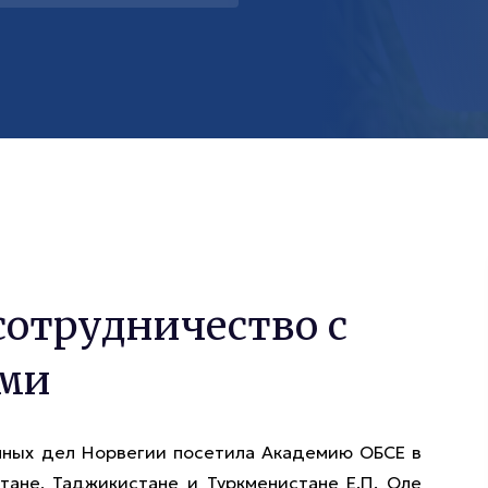
сотрудничество с
ами
нных дел Норвегии посетила Академию ОБСЕ в
тане, Таджикистане и Туркменистане Е.П. Оле