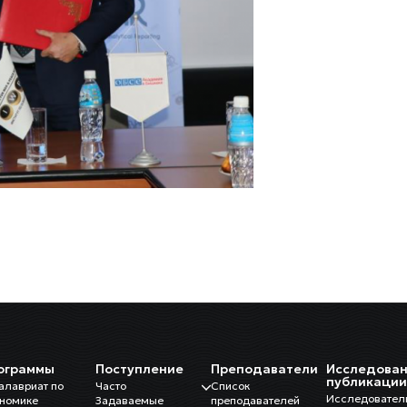
ограммы
Поступление
Преподаватели
Исследован
публикаци
алавриат по
Часто
Список
Исследовател
номике
Задаваемые
преподавателей