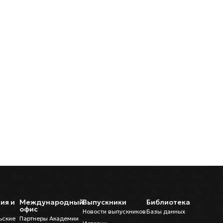
ия и
Международный
Выпускники
Библиотека
и
офис
Новости выпускников
Базы данных
ьские
Партнеры Академии