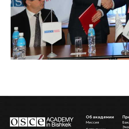
Об академии
Пр
Миссия
Бак
Эко