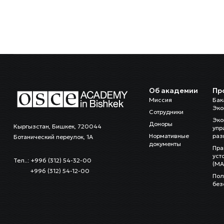
Об академии
Пр
Миссия
Бак
Эко
Сотрудники
Эко
Доноры
Кыргызстан, Бишкек, 720044
упр
Нормативные
раз
Ботанический переулок, 1А
документы
Пра
уст
Тел..: +996 (312) 54-32-00
(MA
+996 (312) 54-12-00
Пол
без