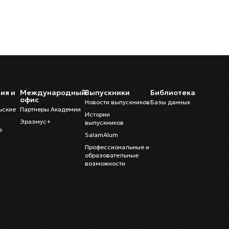
ия и
Международный
Выпускники
Библиотека
и
офис
Новости выпускников
Базы данных
ьские
Партнеры Академии
Истории
Эразмус+
выпускников
е
SalamAlum
Профессиональные и
образовательные
возможности