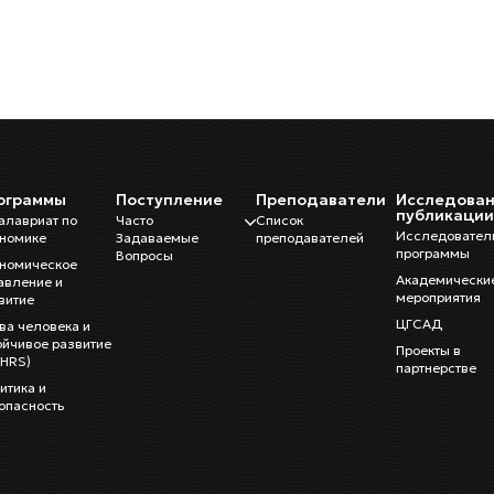
ограммы
Поступление
Преподаватели
Исследован
публикаци
алавриат по
Часто
Список
Исследовател
номике
Задаваемые
преподавателей
программы
Вопросы
номическое
Академически
авление и
мероприятия
витие
ЦГСАД
ва человека и
ойчивое развитие
Проекты в
HRS)
партнерстве
итика и
опасность