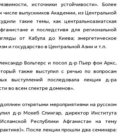
уязвимости, источники устойчивости». Более
м числе выпускников Академии, из Центральной
удили такие темы, как центральноазиатская
Афганистане и последстивя для региональной
згляды от Кабула до Киева; энергетическое
зм и государство в Центральной Азии и т.п.
ександр Вольтерс и посол д-р Пьер фон Аркс,
оторый также выступил с речью по вопросам
ных выступлений последовала лекция д-ра
ти во всем спектре доменов».
 доплнен открятыми мероприятиями на русском
упил д-р Мохеб Спингар, директор Института
Исламской Республики Афганистан на тему
практике)». После лекции прошли два семинара: