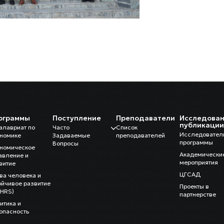
ограммы
Поступление
Преподаватели
Исследован
публикаци
алавриат по
Часто
Список
Исследовател
номике
Задаваемые
преподавателей
программы
Вопросы
номическое
Академически
авление и
мероприятия
витие
ЦГСАД
ва человека и
ойчивое развитие
Проекты в
HRS)
партнерстве
итика и
опасность