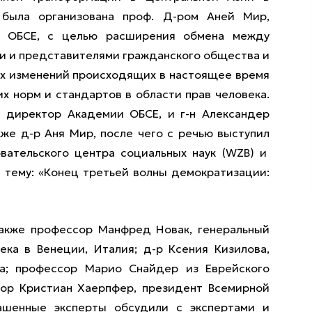
 была организована проф. Д-ром Аней Мир,
 ОБСЕ, с целью расширения обмена между
и и представителями гражданского общества и
х изменений происходящих в настоящее время
х норм и стандартов в области прав человека.
 директор Академии ОБСЕ, и г-н Александер
кже д-р Аня Мир, после чего с речью выступил
вательского центра социальных наук (WZB) и
а тему: «Конец третьей волны демократизации:
акже профессор Манфред Новак, генеральный
ека в Венеции, Италия; д-р Ксения Кизилова,
ра; профессор Марио Снайдер из Еврейского
сор Кристиан Хаерпфер, президент Всемирной
ашенные эксперты обсудили с экспертами и