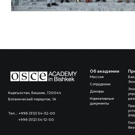
Об академии
Пр
Миссия
Бак
Эко
Сотрудники
Эко
Доноры
Кыргызстан, Бишкек, 720044
упр
Нормативные
раз
Ботанический переулок, 1А
документы
Пра
уст
Тел..: +996 (312) 54-32-00
(MA
+996 (312) 54-12-00
Пол
без