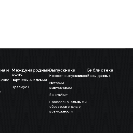
ия и
Международный
Выпускники
Библиотека
и
офис
Новости выпускников
Базы данных
ьские
Партнеры Академии
Истории
Эразмус+
выпускников
е
SalamAlum
Профессиональные и
образовательные
возможности