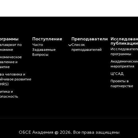
ограммы
Поступление
Преподаватели
Исследован
публикаци
алавриат по
Часто
Список
Исследовател
номике
Задаваемые
преподавателей
программы
Вопросы
номическое
Академически
авление и
мероприятия
витие
ЦГСАД
ва человека и
ойчивое развитие
Проекты в
HRS)
партнерстве
итика и
опасность
ОБСЕ Академия @ 2026. Все права защищены