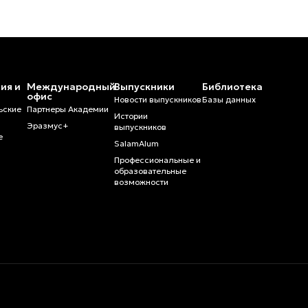
ия и
Международный
Выпускники
Библиотека
и
офис
Новости выпускников
Базы данных
ьские
Партнеры Академии
Истории
Эразмус+
выпускников
е
SalamAlum
Профессиональные и
образовательные
возможности