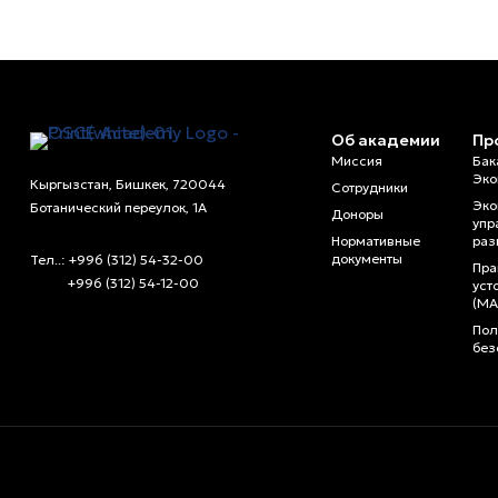
Об академии
Пр
Миссия
Бак
Эко
Кыргызстан, Бишкек, 720044
Сотрудники
Эко
Ботанический переулок, 1А
Доноры
упр
Нормативные
раз
документы
Тел..: +996 (312) 54-32-00
Пра
+996 (312) 54-12-00
уст
(MA
Пол
без