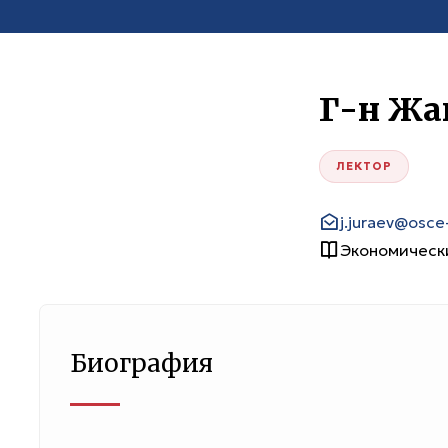
Г-н Жа
ЛЕКТОР
j.juraev@osc
Экономическ
Биография