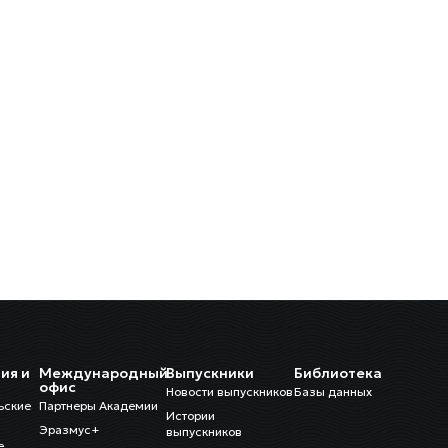
ия и
Международный
Выпускники
Библиотека
и
офис
Новости выпускников
Базы данных
ьские
Партнеры Академии
Истории
Эразмус+
выпускников
е