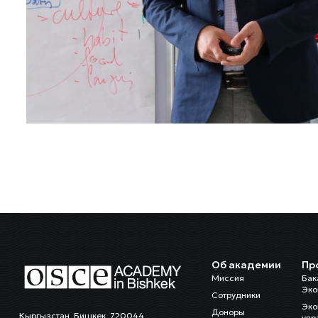
Об академии
Пр
Миссия
Бак
Эко
Сотрудники
Эко
Доноры
Кыргызстан, Бишкек, 720044
упр