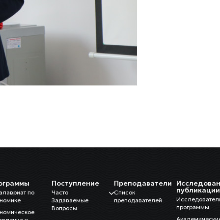
ограммы
Поступление
Преподаватели
Исследован
публикаци
алавриат по
Часто
Список
Исследовател
номике
Задаваемые
преподавателей
программы
Вопросы
номическое
Академически
авление и