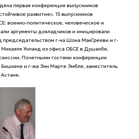
едена первая конференция выпускников
стойчивое развитие». 15 выпускников
Е: военно-политическое, человеческое и
вали аргументы докладчиков и иницировали
 председательством г-на Шона МакГрееви и г-
н Михаэля Унланд из офиса ОБСЕ в Душанбе,
скиссии. Почетными гостями конференции
 Бишкеке и г-жа Энн Марте Эмбле, заместитель
 Астане.