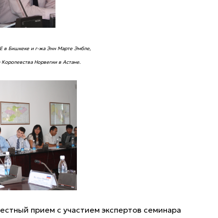
Е в Бишкеке и г-жа Энн Марте Эмбле,
 Королевства Норвегии в Астане.
естный прием с участием экспертов семинара