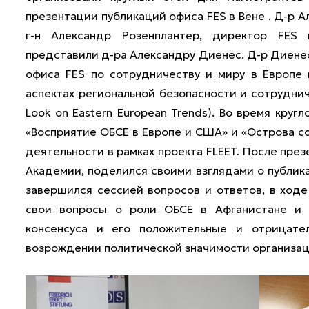
презентации публикаций офиса FES в Вене . Д-р 
г-н Александр Розенплантер, директор FES 
представили д-ра Александру Диенес. Д-р Диене
офиса FES по сотрудничеству и миру в Европе 
аспектах региональной безопасности и сотруднич
Look on Eastern European Trends). Во время кру
«Восприятие ОБСЕ в Европе и США» и «Острова с
деятельности в рамках проекта FLEET. После пре
Академии, поделился своими взглядами о публика
завершился сессией вопросов и ответов, в ход
свои вопросы о роли ОБСЕ в Афганистане и 
консенсуса и его положительные и отрицател
возрождении политической значимости организац