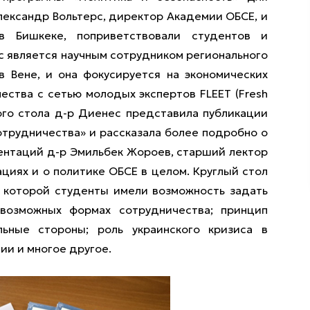
Александр Вольтерс, директор Академии ОБСЕ, и
в Бишкеке, поприветствовали студентов и
с является научным сотрудником регионального
в Вене, и она фокусируется на экономических
ества с сетью молодых экспертов FLEET (Fresh
глого стола д-р Диенес представила публикации
отрудничества» и рассказала более подробно о
зентаций д-р Эмильбек Жороев, старший лектор
циях и о политике ОБСЕ в целом. Круглый стол
е которой студенты имели возможность задать
возможных формах сотрудничества; принцип
ьные стороны; роль украинского кризиса в
ии и многое другое.