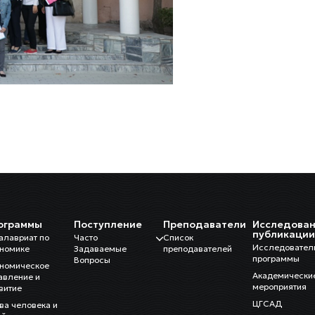
ограммы
Поступление
Преподаватели
Исследован
публикаци
алавриат по
Часто
Список
Исследовател
номике
Задаваемые
преподавателей
программы
Вопросы
номическое
Академически
авление и
мероприятия
витие
ЦГСАД
ва человека и