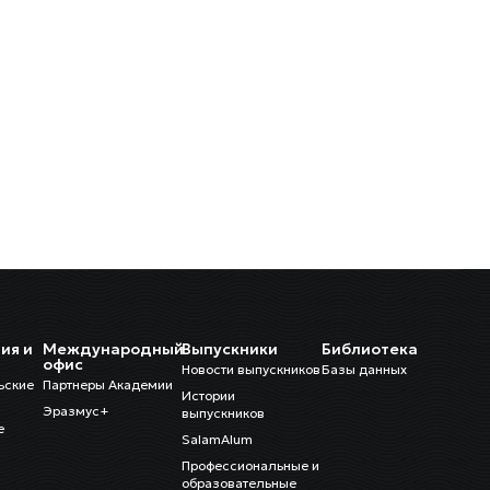
ия и
Международный
Выпускники
Библиотека
и
офис
Новости выпускников
Базы данных
ьские
Партнеры Академии
Истории
Эразмус+
выпускников
е
SalamAlum
Профессиональные и
образовательные