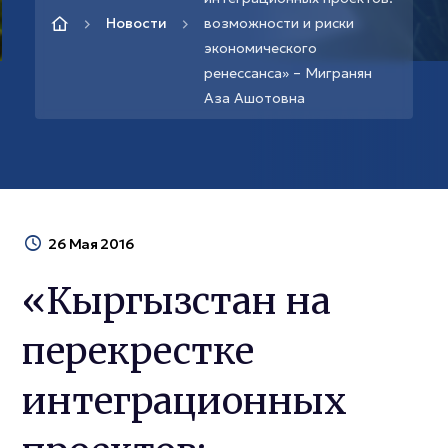
Новости
возможности и риски
экономического
ренессанса» – Мигранян
Аза Ашотовна
26 Мая 2016
«Кыргызстан на
перекрестке
интеграционных