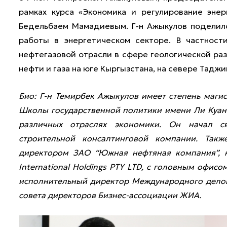
рамках курса «Экономика и регулирование энер
Бедельбаем Мамадиевым. Г-н Ажыкулов поделил
работы в энергетическом секторе. В частност
нефтегазовой отрасли в сфере геологической ра
нефти и газа на юге Кыргызстана, на севере Таджи
Био: Г-н Темирбек Ажыкулов имеет степень магис
Школы государственной политики имени Ли Куан
различных отраслях экономики. Он начал с
строительной консалтинговой компании. Такж
директором ЗАО “Южная нефтяная компания”, к
International Holdings PTY LTD, с головным офис
исполнительный директор Международного делов
совета директоров Бизнес-ассоциации ЖИА.