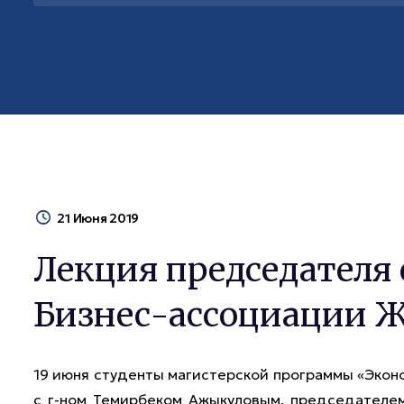
21 Июня 2019
Лекция председателя 
Бизнес-ассоциации 
19 июня студенты магистерской программы «Экон
с г-ном Темирбеком Ажыкуловым, председателем