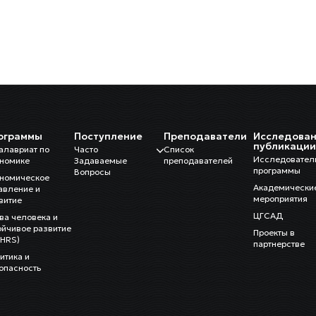
ограммы
Поступление
Преподаватели
Исследован
публикаци
алавриат по
Часто
Список
Исследовател
номике
Задаваемые
преподавателей
программы
Вопросы
номическое
Академически
авление и
мероприятия
витие
ЦГСАД
ва человека и
ойчивое развитие
Проекты в
HRS)
партнерстве
итика и
опасность