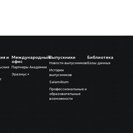
ия и
Международный
Выпускники
Библиотека
и
офис
Новости выпускников
Базы данных
ьские
Партнеры Академии
Истории
Эразмус+
выпускников
е
SalamAlum
Профессиональные и
образовательные
возможности