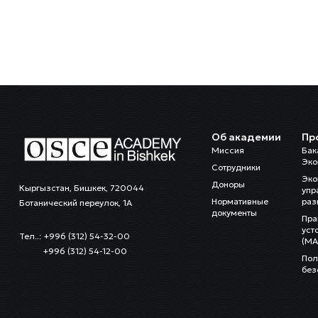
Об академии
Пр
Миссия
Бак
Эко
Сотрудники
Эко
Доноры
Кыргызстан, Бишкек, 720044
упр
Нормативные
раз
Ботанический переулок, 1А
документы
Пра
уст
Тел..: +996 (312) 54-32-00
(MA
+996 (312) 54-12-00
Пол
без