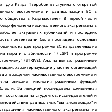
и д-р Кьяра Пьеробон выступила с открытой
енного экстремизма и радикализации ЕС в
го общества в Кыргызстане». В первой части
бзор феномена насильственного экстремизма в
аиболее актуальных публикаций и последних
часть презентации была посвящена основным
ованных на две программы ЕС направленных на
я мира и стабильности ” (IcSP) и программе
тремизму” (STRIVE). Анализ выявил различные
рмации, характеризующие участие организаций
редотвращении насильственного экстремизма и
была описана типология различных функций
бласти. За лекцией последовала оживленная
ия, состоящая из студентов, исследователей и
заимодействие радикальных “выталкивающих” и
отвращения насильственного экстремизма на