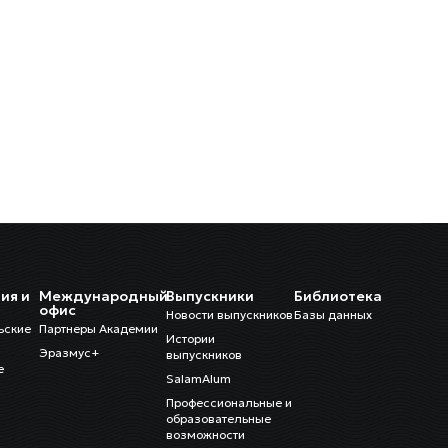
ия и
Международный
Выпускники
Библиотека
и
офис
Новости выпускников
Базы данных
ьские
Партнеры Академии
Истории
Эразмус+
выпускников
е
SalamAlum
Профессиональные и
образовательные
возможности