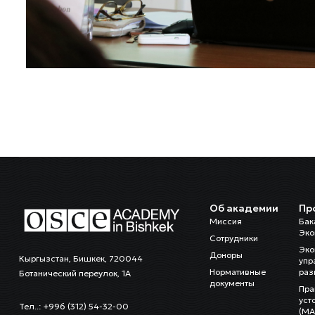
Об академии
Пр
Миссия
Бак
Эко
Сотрудники
Эко
Доноры
Кыргызстан, Бишкек, 720044
упр
Нормативные
раз
Ботанический переулок, 1А
документы
Пра
уст
Тел..: +996 (312) 54-32-00
(MA