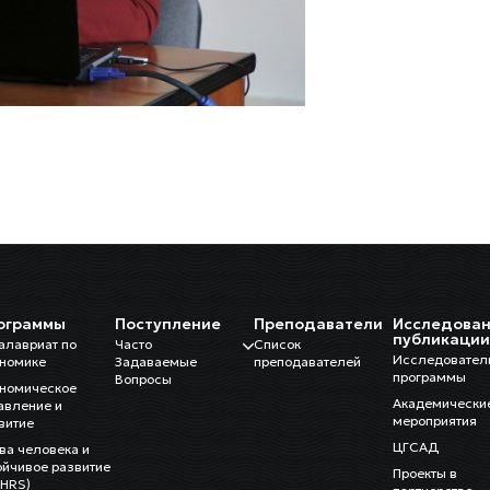
ограммы
Поступление
Преподаватели
Исследован
публикаци
алавриат по
Часто
Список
Исследовател
номике
Задаваемые
преподавателей
программы
Вопросы
номическое
Академически
авление и
мероприятия
витие
ЦГСАД
ва человека и
ойчивое развитие
Проекты в
HRS)