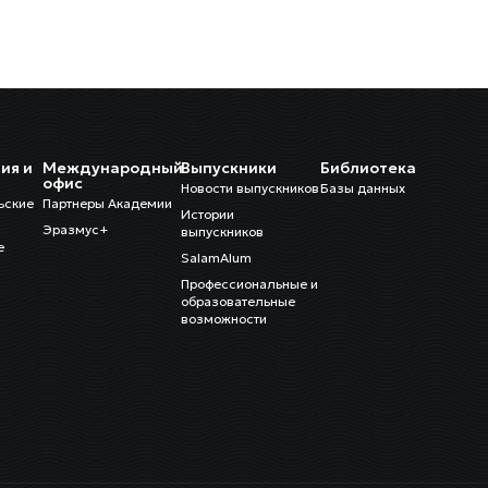
ия и
Международный
Выпускники
Библиотека
и
офис
Новости выпускников
Базы данных
ьские
Партнеры Академии
Истории
Эразмус+
выпускников
е
SalamAlum
Профессиональные и
образовательные
возможности