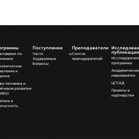
ограммы
Поступление
Преподаватели
Исследован
публикаци
алавриат по
Часто
Список
Исследовател
номике
Задаваемые
преподавателей
программы
Вопросы
номическое
Академически
авление и
мероприятия
витие
ЦГСАД
ва человека и
ойчивое развитие
Проекты в
HRS)
партнерстве
итика и
опасность