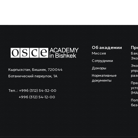
Об академии
Пр
Миссия
Бак
Эко
Сотрудники
Эко
Доноры
Кыргызстан, Бишкек, 720044
упр
Нормативные
раз
Ботанический переулок, 1А
документы
Пра
уст
Тел..: +996 (312) 54-32-00
(MA
+996 (312) 54-12-00
Пол
без