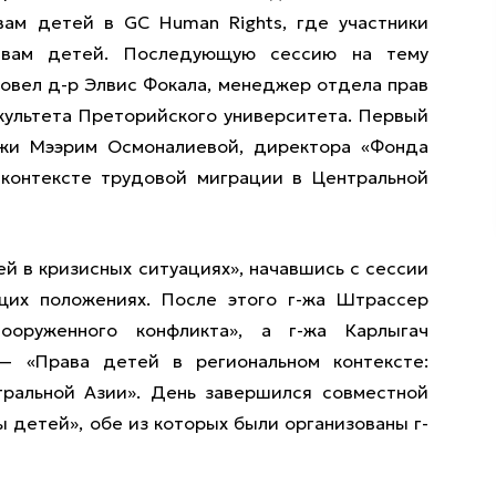
ам детей в GC Human Rights, где участники
авам детей. Последующую сессию на тему
овел д-р Элвис Фокала, менеджер отдела прав
культета Преторийского университета. Первый
-жи Мээрим Осмоналиевой, директора «Фонда
 контексте трудовой миграции в Центральной
ей в кризисных ситуациях», начавшись с сессии
щих положениях. После этого г-жа Штрассер
оруженного конфликта», а г-жа Карлыгач
— «Права детей в региональном контексте:
тральной Азии». День завершился совместной
 детей», обе из которых были организованы г-