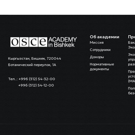
Об академии
Пр
Миссия
Бак
Эко
Сотрудники
Эко
Доноры
Кыргызстан, Бишкек, 720044
упр
Нормативные
раз
Ботанический переулок, 1А
документы
Пра
уст
Тел..: +996 (312) 54-32-00
(MA
+996 (312) 54-12-00
Пол
без