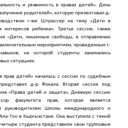
альность и уязвимость в правах детей». День
разлучение родителей», которую презентовал д-
ководством г-жи Штрассер на тему «Дети в
х интересов ребенка». Третья сессия, также
ме «Дети, лишенные свободы, в отправлении
Заключительным мероприятием, проведенным г-
навыков, на которой студенты занимались
овых ситуациях.
я прав детей» началась с сессии по судебным
представил д-р Фокала. Вторая сессия под
еме «Права детей и защита». Дневную сессию
сор факультета прав, которая является
 и руководителем Школы международного и
ла-Тоо в Кыргызстане. Она выступила с темой
 четыре студента представили свои групповые