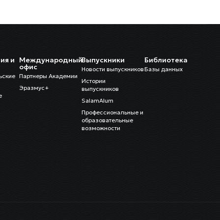
ия и
Международный
Выпускники
Библиотека
и
офис
Новости выпускников
Базы данных
ьские
Партнеры Академии
Истории
Эразмус+
выпускников
е
SalamAlum
Профессиональные и
образовательные
возможности