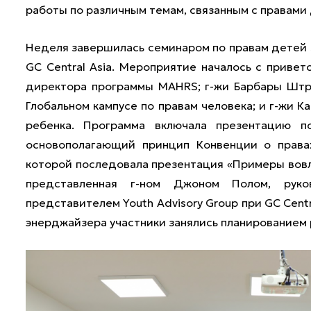
работы по различным темам, связанным с правами
Неделя завершилась семинаром по правам детей 5
GC Central Asia. Мероприятие началось с приве
директора программы MAHRS; г-жи Барбары Штр
Глобальном кампусе по правам человека; и г-жи 
ребенка. Программа включала презентацию п
основополагающий принцип Конвенции о правах
которой последовала презентация «Примеры вовле
представленная г-ном Джоном Полом, рук
представителем Youth Advisory Group при GC Centr
энерджайзера участники занялись планированием 