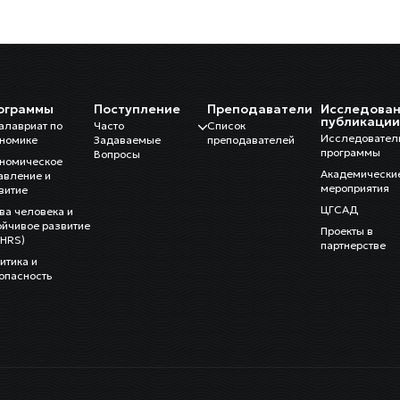
ограммы
Поступление
Преподаватели
Исследован
публикаци
алавриат по
Часто
Список
Исследовател
номике
Задаваемые
преподавателей
программы
Вопросы
номическое
Академически
авление и
мероприятия
витие
ЦГСАД
ва человека и
ойчивое развитие
Проекты в
HRS)
партнерстве
итика и
опасность