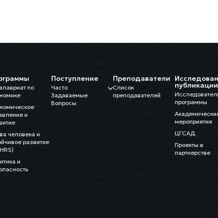
ограммы
Поступление
Преподаватели
Исследован
публикаци
алавриат по
Часто
Список
Исследовател
номике
Задаваемые
преподавателей
программы
Вопросы
номическое
Академически
авление и
мероприятия
витие
ЦГСАД
ва человека и
ойчивое развитие
Проекты в
HRS)
партнерстве
итика и
опасность