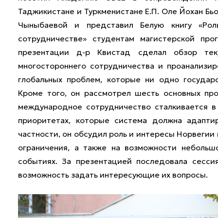
Таджикистане и Туркменистане Е.П. Оле Йохан Бь
Чыныбаевой и представил Белую книгу «Рол
сотрудничестве» студентам магистерской про
презентации д-р Квистад сделал обзор те
многостороннего сотрудничества и проанализи
глобальных проблем, которые ни одно государ
Кроме того, он рассмотрел шесть основных пр
международное сотрудничество сталкивается в 
приоритетах, которые система должна адапти
частности, он обсудил роль и интересы Норвегии
ограничения, а также на возможности небольш
событиях. За презентацией последовала сесси
возможность задать интересующие их вопросы.