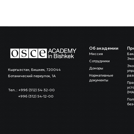
Об академии
Пр
Миссия
Бак
Эко
Сотрудники
Эко
Доноры
Кыргызстан, Бишкек, 720044
упр
Нормативные
раз
Ботанический переулок, 1А
документы
Пра
уст
Тел..: +996 (312) 54-32-00
(MA
+996 (312) 54-12-00
Пол
без