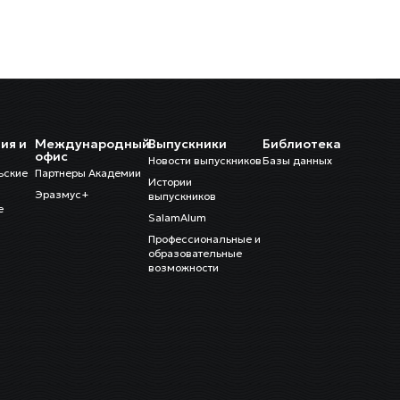
ия и
Международный
Выпускники
Библиотека
и
офис
Новости выпускников
Базы данных
ьские
Партнеры Академии
Истории
Эразмус+
выпускников
е
SalamAlum
Профессиональные и
образовательные
возможности