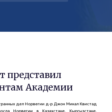
т представил
ентам Академии
транных дел Норвегии д-р Джон Микал Квистад
сла Норвегии в Казахстане, Кыргызстане,