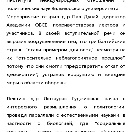
Института международных отношений и
политических наук Вильнюсского университета.
Мероприятие открыл д-р Пал Дунай, директор
Академии ОБСЕ, поприветствовав лектора и
участников. В своей вступительной речи он
выразил воодушевление тем, что три балтийские
страны “стали примером для всех,” несмотря на
их “относительно неблагоприятное прошлое”,
потому что они смогли “предотвратить откат от
демократии”, устранив коррупцию и внедрив
меры в области обороны.
Лекцию д-р Лютaурас Гуджинскас начал с
интересного размышления о политологии,
проведя параллели с естественными науками, в
частности с биологией, где “социальные
системы – такие как государства, общества,