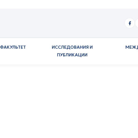
ФАКУЛЬТЕТ
ИССЛЕДОВАНИЯ И
МЕЖ
ПУБЛИКАЦИИ
 Герхард Сайллер 
осетил Академию ОБСЕ в Бишкеке