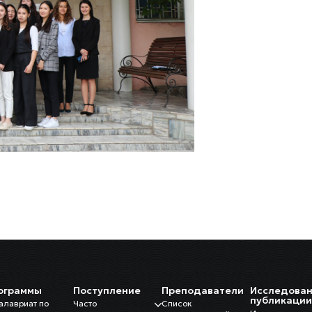
ограммы
Поступление
Преподаватели
Исследован
публикаци
алавриат по
Часто
Список