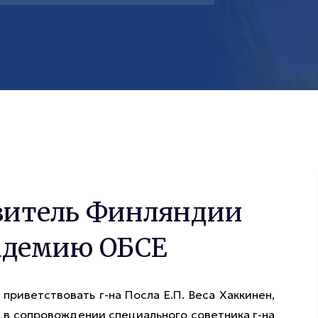
витель Финляндии
адемию ОБСЕ
приветствовать г-на Посла Е.П. Веса Хаккинен,
 в сопровождении специального советника г-на