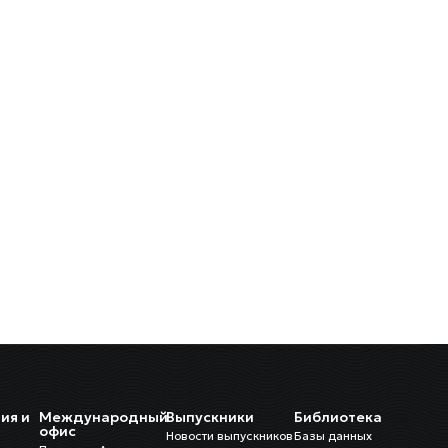
ия и
Международный
Выпускники
Библиотека
и
офис
Новости выпускников
Базы данных