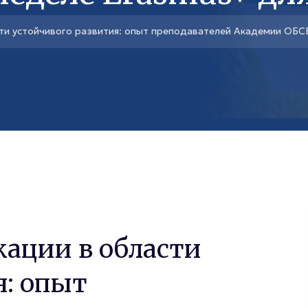
ти устойчивого развития: опыт преподавателей Академии ОБС
ации в области
я: опыт