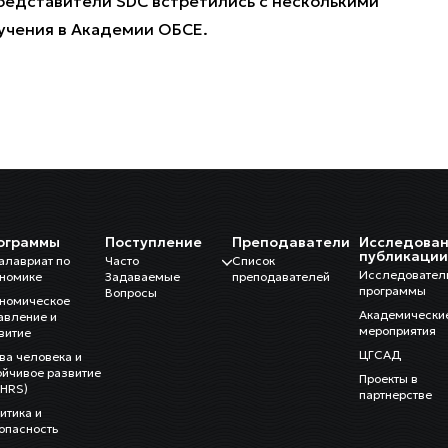
редставители SDC встретились с несколькими
бучения в Академии ОБСЕ.
ограммы
Поступление
Преподаватели
Исследован
публикаци
алавриат по
Часто
Список
Исследовател
номике
Задаваемые
преподавателей
программы
Вопросы
номическое
Академически
авление и
мероприятия
витие
ЦГСАД
ва человека и
ойчивое развитие
Проекты в
HRS)
партнерстве
итика и
опасность