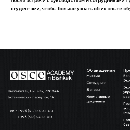
После встречи с руководством и сотрудниками п
студентами, чтобы больше узнать об их опыте о
Об академии
Пр
Миссия
Бак
Эко
Сотрудники
Эко
Доноры
Кыргызстан, Бишкек, 720044
упр
Нормативные
раз
Ботанический переулок, 1А
документы
Пра
уст
Тел..: +996 (312) 54-32-00
(MA
+996 (312) 54-12-00
Пол
без