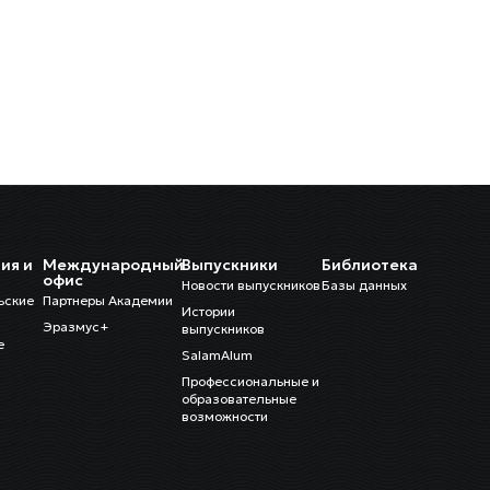
ия и
Международный
Выпускники
Библиотека
и
офис
Новости выпускников
Базы данных
ьские
Партнеры Академии
Истории
Эразмус+
выпускников
е
SalamAlum
Профессиональные и
образовательные
возможности