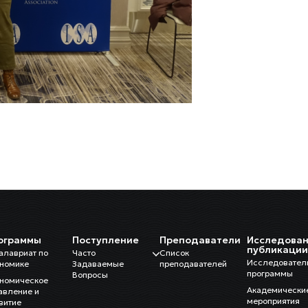
ограммы
Поступление
Преподаватели
Исследован
публикаци
алавриат по
Часто
Список
Исследовател
номике
Задаваемые
преподавателей
программы
Вопросы
номическое
Академически
авление и
мероприятия
витие