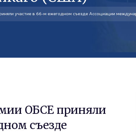
иняли участие в 66-м ежегодном съезде Ассоциации междуна
емии ОБСЕ приняли
дном съезде