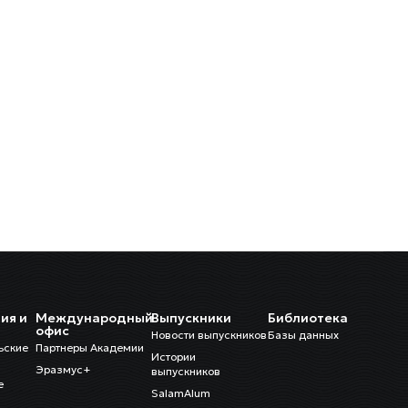
ия и
Международный
Выпускники
Библиотека
и
офис
Новости выпускников
Базы данных
ьские
Партнеры Академии
Истории
Эразмус+
выпускников
е
SalamAlum