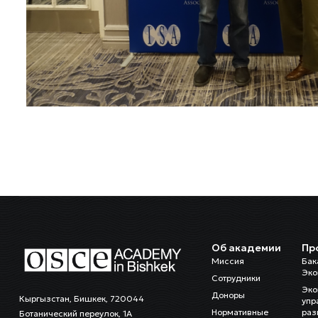
Об академии
Пр
Миссия
Бак
Эко
Сотрудники
Эко
Доноры
Кыргызстан, Бишкек, 720044
упр
Нормативные
раз
Ботанический переулок, 1А