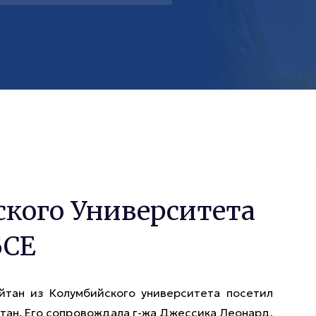
кого Университета
БСЕ
йтан из Колумбийского университета посетил
тан. Его сопровождала г-жа Джессика Леонард,