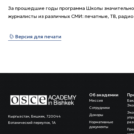
За прошедшие годы программа Школы значительно 
журналисты из различных СМИ: печатные, ТВ, радио 
⎙
Версия для печати
Об академии
Пр
Миссия
Бак
Эко
Сотрудники
Эко
Доноры
Кыргызстан, Бишкек, 720044
упр
Нормативные
раз
Ботанический переулок, 1А
документы
Пра
уст