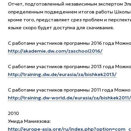
Отчет, подготовленный независимым экспертом Эль
определенным подведением итогов работы Школы, 
кроме того, представляет срез проблем и перспект
языке скоро будет доступна для скачивания.
С работами участников программы 2016 года Можно
http://akademie.dw.com/zaschool2016/
С работами участников программы 2013 года Можно
http://training.dw.de/eurasia/za/bishkek2013/
С работами участников программы 2011 года Можно
http://training.dw-world.de/eurasia/za/bishkek2011/
2010
Умида Маниязова:
http://europe-asia.org/ru/index.php?option=com_c