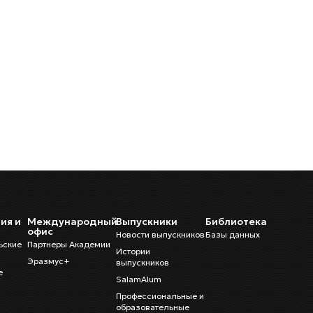
ия и
Международный
Выпускники
Библиотека
и
офис
Новости выпускников
Базы данных
ьские
Партнеры Академии
Истории
Эразмус+
выпускников
е
SalamAlum
Профессиональные и
образовательные