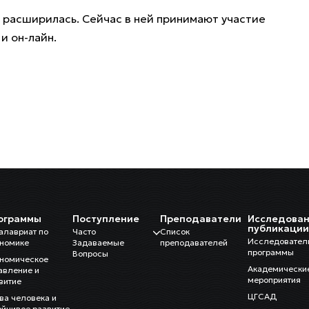
расширилась. Сейчас в ней принимают участие
и он-лайн.
ограммы
Поступление
Преподаватели
Исследован
публикаци
алавриат по
Часто
Список
Исследовател
номике
Задаваемые
преподавателей
программы
Вопросы
номическое
Академически
авление и
мероприятия
витие
ЦГСАД
ва человека и
ойчивое развитие