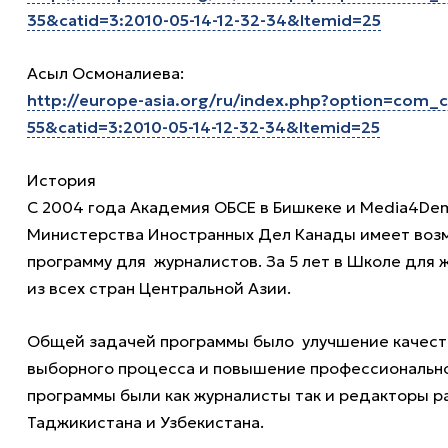
35&catid=3:2010-05-14-12-32-34&Itemid=25
Асыл Осмоналиева:
http://europe-asia.org/ru/index.php?option=com_c
55&catid=3:2010-05-14-12-32-34&Itemid=25
История
С 2004 года Академия ОБСЕ в Бишкеке и Media4De
Министерства Иностранных Дел Канады имеет воз
программу для журналистов. За 5 лет в Школе для 
из всех стран Центральной Азии.
Общей задачей программы было улучшение качеств
выборного процесса и повышение профессионально
программы были как журналисты так и редакторы р
Таджикистана и Узбекистана.