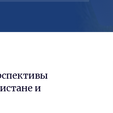
рспективы
истане и