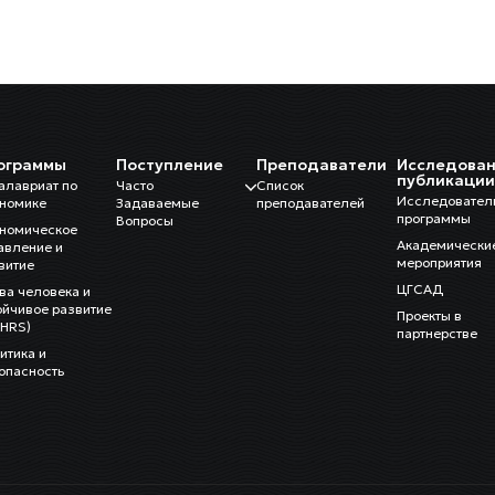
ограммы
Поступление
Преподаватели
Исследован
публикаци
алавриат по
Часто
Список
Исследовател
номике
Задаваемые
преподавателей
программы
Вопросы
номическое
Академически
авление и
мероприятия
витие
ЦГСАД
ва человека и
ойчивое развитие
Проекты в
HRS)
партнерстве
итика и
опасность