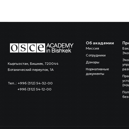
Об академии
Пр
Миссия
Бак
Эко
Сотрудники
Эко
Доноры
Кыргызстан, Бишкек, 720044
упр
Нормативные
раз
Ботанический переулок, 1А
документы
Пра
уст
Тел..: +996 (312) 54-32-00
(MA
+996 (312) 54-12-00
Пол
без