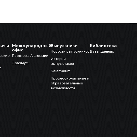
ия и
Международный
Выпускники
Библиотека
и
офис
Новости выпускников
Базы данных
ьские
Партнеры Академии
Истории
Эразмус+
выпускников
е
SalamAlum
Профессиональные и
образовательные
возможности