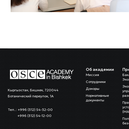
Об академии
Пр
Миссия
Бак
Эко
Сотрудники
Эко
Доноры
Кыргызстан, Бишкек, 720044
упр
Нормативные
раз
Ботанический переулок, 1А
документы
Пра
уст
Тел..: +996 (312) 54-32-00
(MA
+996 (312) 54-12-00
Пол
без