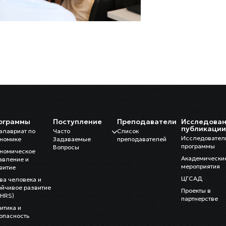
ограммы
Поступление
Преподаватели
Исследован
публикаци
алавриат по
Часто
Список
Исследовател
номике
Задаваемые
преподавателей
программы
Вопросы
номическое
Академически
авление и
мероприятия
витие
ЦГСАД
ва человека и
ойчивое развитие
Проекты в
HRS)
партнерстве
итика и
опасность