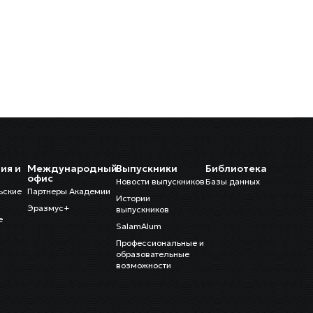
ия и
Международный
Выпускники
Библиотека
и
офис
Новости выпускников
Базы данных
ьские
Партнеры Академии
Истории
Эразмус+
выпускников
е
SalamAlum
Профессиональные и
образовательные
возможности