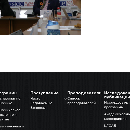
ограммы
Поступление
Преподаватели
Исследован
публикаци
алавриат по
Часто
Список
Исследовател
номике
Задаваемые
преподавателей
программы
Вопросы
номическое
Академически
авление и
мероприятия
витие
ЦГСАД
ва человека и