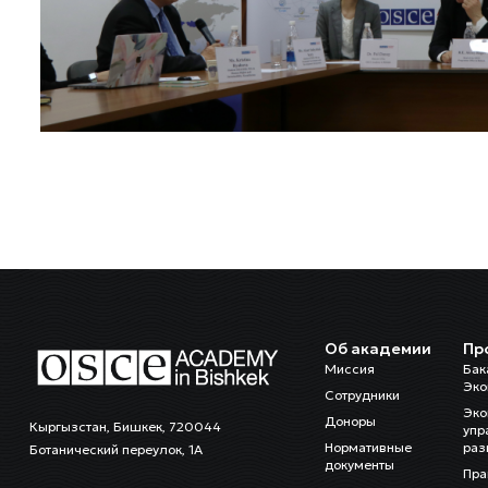
Об академии
Пр
Миссия
Бак
Эко
Сотрудники
Эко
Доноры
Кыргызстан, Бишкек, 720044
упр
Нормативные
раз
Ботанический переулок, 1А
документы
Пра