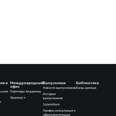
ия и
Международный
Выпускники
Библиотека
и
офис
Новости выпускников
Базы данных
ьские
Партнеры Академии
Истории
Эразмус+
выпускников
е
SalamAlum
Профессиональные и
образовательные