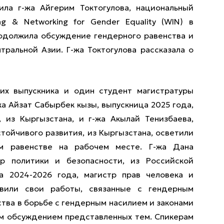
ла г-жа Айгерим Токтогулова, национальный
 & Networking for Gender Equality (WIN) в
одолжила обсуждение гендерного равенства и
ральной Азии. Г-жа Токтогулова рассказала о
их выпускника и один студент магистратуры
а Айзат Сабырбек кызы, выпускница 2025 года,
, из Кыргызстана, и г-жа Акылай Тенизбаева,
стойчивого развития, из Кыргызстана, осветили
м равенстве на рабочем месте. Г-жа Дана
тр политики и безопасности, из Российской
а 2024-2026 года, магистр прав человека и
тавили свои работы, связанные с гендерным
ства в борьбе с гендерным насилием и законами
м обсуждением представленных тем. Спикерам