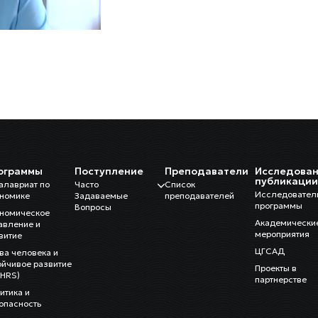
ограммы
Поступление
Преподаватели
Исследован
публикаци
алавриат по
Часто
Список
Исследовател
номике
Задаваемые
преподавателей
программы
Вопросы
номическое
Академически
авление и
мероприятия
витие
ЦГСАД
ва человека и
ойчивое развитие
Проекты в
HRS)
партнерстве
итика и
опасность