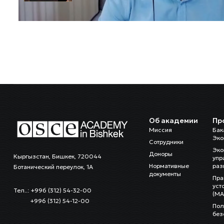
Об академии
Пр
Миссия
Бак
Эко
Сотрудники
Эко
Доноры
Кыргызстан, Бишкек, 720044
упр
Нормативные
раз
Ботанический переулок, 1А
документы
Пра
уст
Тел..: +996 (312) 54-32-00
(MA
+996 (312) 54-12-00
Пол
без