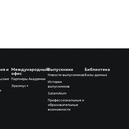
ия и
Международный
Выпускники
Библиотека
и
офис
Новости выпускников
Базы данных
ьские
Партнеры Академии
Истории
Эразмус+
выпускников
е
SalamAlum
Профессиональные и
образовательные
возможности