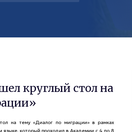
шел круглый стол на
рации»
тол на тему «Диалог по миграции» в рамках
м языке, который проходил в Академии с 4 по 8