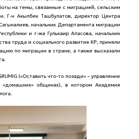
боты на темы, связанные с миграцией, сельским
и. Г-н Акылбек Ташбулатов, директор Центра
Сагыналиев, начальник Департамента миграции
спублики и г-жа Гулькаир Апасова, начальник
тва труда и социального развития КР, приняли
ацию по миграции в стране, а также высказали
га.
GRUMIG («Оставить что-то позади» – управление
в «домашних» общинах), в котором Академия
лога.