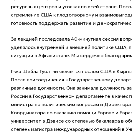
ресурсных центров и уголках по всей стране. Пос
стремление США к плодотворному и взаимовыгодн
готовность поддержать развитие и демократическ
За лекцией последовала 40-минутная сессия вопр
уделялось внутренней и внешней политике США, 
ситуации в Афганистане. Мы сердечно благодарим 
Г-жа Шейла Гуолтни является послом США в Кыргыз
После присоединения к Государственному департам
различные должности. Она занимала должность з
России в Государственном департаменте в качес
министра по политическим вопросам и Директора 
Координатора по оказанию помощи Европе и Евраз
университет в Дэвисе со степенью бакалавра в о
степень магистра международных отношений в У