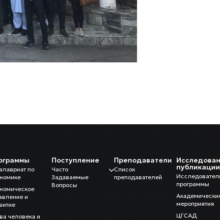
ограммы
Поступление
Преподаватели
Исследован
публикаци
алавриат по
Часто
Список
Исследовател
номике
Задаваемые
преподавателей
программы
Вопросы
номическое
Академически
авление и
мероприятия
витие
ЦГСАД
ва человека и