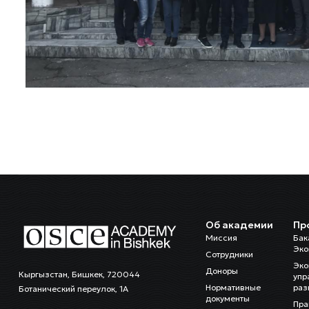
Об академии
Пр
Миссия
Бак
Эко
Сотрудники
Эко
Доноры
Кыргызстан, Бишкек, 720044
упр
Нормативные
раз
Ботанический переулок, 1А
документы
Пра