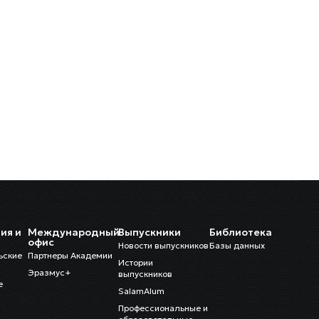
ия и
Международный
Выпускники
Библиотека
и
офис
Новости выпускников
Базы данных
ьские
Партнеры Академии
Истории
Эразмус+
выпускников
е
SalamAlum
Профессиональные и