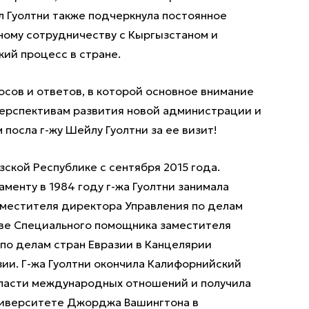
ол Гуолтни также подчеркнула постоянное
ому сотрудничеству с Кыргызстаном и
ий процесс в стране.
осов и ответов, в которой основное внимание
перспективам развития новой администрации и
посла г-жу Шейлу Гуолтни за ее визит!
ской Республике с сентября 2015 года.
енту в 1984 году г-жа Гуолтни занимала
аместителя директора Управления по делам
тве Специального помощника заместителя
по делам стран Евразии в Канцелярии
ии. Г-жа Гуолтни окончила Калифорнийский
бласти международных отношений и получила
ниверситете Джорджа Вашингтона в