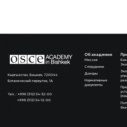
Об академии
Пр
Миссия
Бак
Эко
Сотрудники
Эко
Доноры
Кыргызстан, Бишкек, 720044
упр
Нормативные
раз
Ботанический переулок, 1А
документы
Пра
уст
Тел..: +996 (312) 54-32-00
(MA
+996 (312) 54-12-00
Пол
без