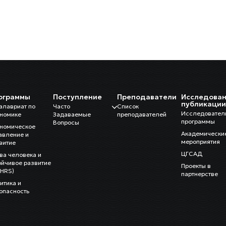
ограммы
Поступление
Преподаватели
Исследован
публикаци
алавриат по
Часто
Список
Исследовател
номике
Задаваемые
преподавателей
программы
Вопросы
номическое
Академически
авление и
мероприятия
витие
ЦГСАД
ва человека и
ойчивое развитие
Проекты в
HRS)
партнерстве
итика и
опасность