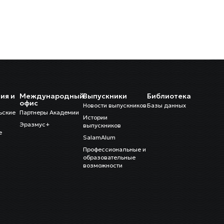
ия и
Международный
Выпускники
Библиотека
и
офис
Новости выпускников
Базы данных
ьские
Партнеры Академии
Истории
Эразмус+
выпускников
е
SalamAlum
Профессиональные и
образовательные
возможности