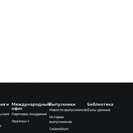
ия и
Международный
Выпускники
Библиотека
и
офис
Новости выпускников
Базы данных
ьские
Партнеры Академии
Истории
Эразмус+
выпускников
е
SalamAlum