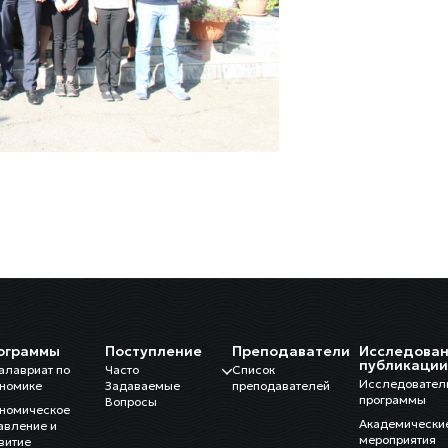
ограммы
Поступление
Преподаватели
Исследован
публикаци
алавриат по
Часто
Список
Исследовател
номике
Задаваемые
преподавателей
программы
Вопросы
номическое
Академически
авление и
мероприятия
витие