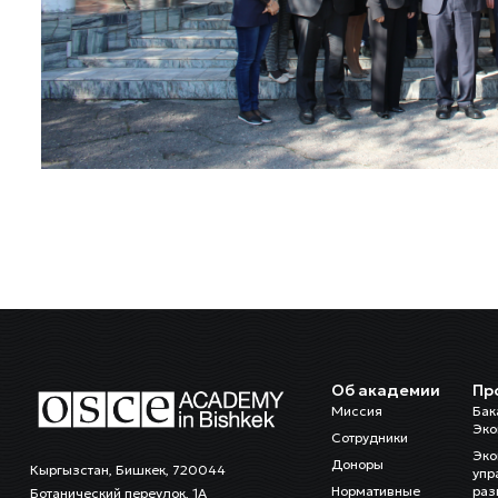
Об академии
Пр
Миссия
Бак
Эко
Сотрудники
Эко
Доноры
Кыргызстан, Бишкек, 720044
упр
Нормативные
раз
Ботанический переулок, 1А