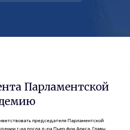
ента Парламентской
адемию
риветствовать председателя Парламентской
дении г-на посла д-ра Пьер фон Аркса, Главы