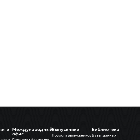
ия и
Международный
Выпускники
Библиотека
и
офис
Новости выпускников
Базы данных
ьские
Партнеры Академии