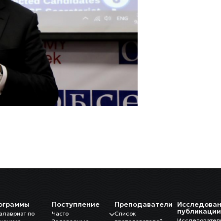
ограммы
Поступление
Преподаватели
Исследован
публикаци
алавриат по
Часто
Список
Исследовател